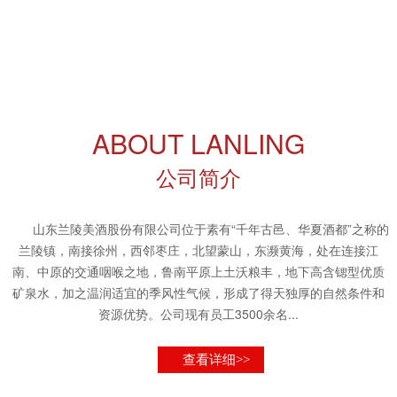
ABOUT LANLING
公司简介
山东兰陵美酒股份有限公司位于素有“千年古邑、华夏酒都”之称的
兰陵镇，南接徐州，西邻枣庄，北望蒙山，东濒黄海，处在连接江
南、中原的交通咽喉之地，鲁南平原上土沃粮丰，地下高含锶型优质
矿泉水，加之温润适宜的季风性气候，形成了得天独厚的自然条件和
资源优势。公司现有员工3500余名...
查看详细>>