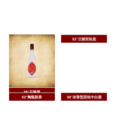
52°兰陵双轮底
38°兰陵酒
52°陶瓶陈香
38°浓香型双轮中白酒