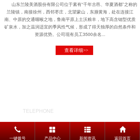
山东兰陵美酒股份有限公司位于素有“千年古邑、华夏酒都”之称的
兰陵镇，南接徐州，西邻枣庄，北望蒙山，东濒黄海，处在连接江
南、中原的交通咽喉之地，鲁南平原上土沃粮丰，地下高含锶型优质
矿泉水，加之温润适宜的季风性气候，形成了得天独厚的自然条件和
资源优势。公司现有员工3500余名...
查看详细>>
联系我们
TELEPHONE
0539-5588998
厂址：山东省兰陵县兰陵镇 邮编：
一键拨号
产品中心
新闻资讯
返回首页
277731