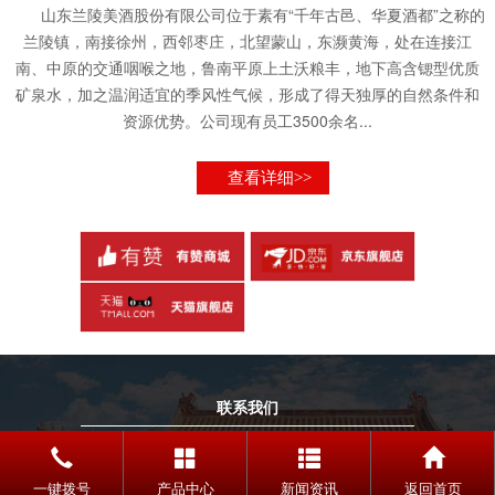
山东兰陵美酒股份有限公司位于素有“千年古邑、华夏酒都”之称的
兰陵镇，南接徐州，西邻枣庄，北望蒙山，东濒黄海，处在连接江
南、中原的交通咽喉之地，鲁南平原上土沃粮丰，地下高含锶型优质
矿泉水，加之温润适宜的季风性气候，形成了得天独厚的自然条件和
资源优势。公司现有员工3500余名...
查看详细>>
联系我们
TELEPHONE
0539-5588998
一键拨号
产品中心
新闻资讯
返回首页